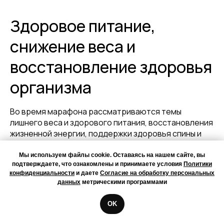
Здоровое питание,
снижение веса и
восстановление здоровья
организма
Во время марафона рассматриваются темы
лишнего веса и здорового питания, восстановления
жизненной энергии, поддержки здоровья спины и
суставов, женского здоровья, артериального
давления, хронической усталости и общего
Мы используем файлы cookie. Оставаясь на нашем сайте, вы
подтверждаете, что ознакомлены и принимаете условия
Политики
оздоровления организма. Особое внимание
конфиденциальности
и даете
Согласие на обработку персональных
уделяется комплексному подходу к здоровью,
данных
метрическими программами
который помогает работать не только с внешними
проявлениями, но и с образом жизни, привычками и
OK
внутренним состоянием.